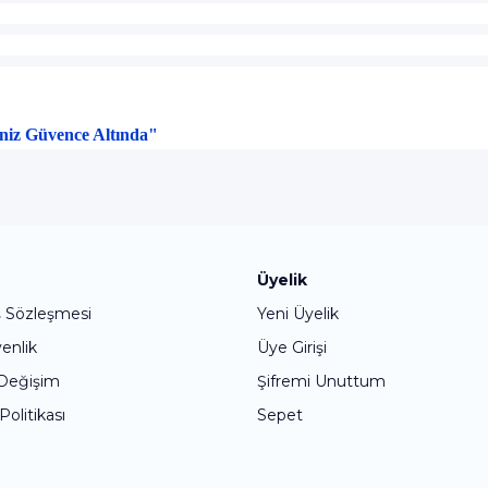
şiniz Güvence Altında"
Bu ürüne ilk yorumu siz yapın!
Üyelik
ş Sözleşmesi
Yeni Üyelik
Yorum Yaz
venlik
Üye Girişi
 Değişim
Şifremi Unuttum
 Politikası
Sepet