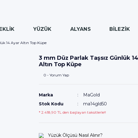
EKLİK
YÜZÜK
ALYANS
BİLEZİK
ük 14 Ayar Altın Top Küpe
3 mm Düz Parlak Taşsız Günlük 14
Altın Top Küpe
0 - Yorum Yap
Marka
MaGold
Stok Kodu
ma14gld50
* 2.418,90 TL den başlayan taksitlerle!!
Yüzük Ölçüsü Nasıl Alınır?