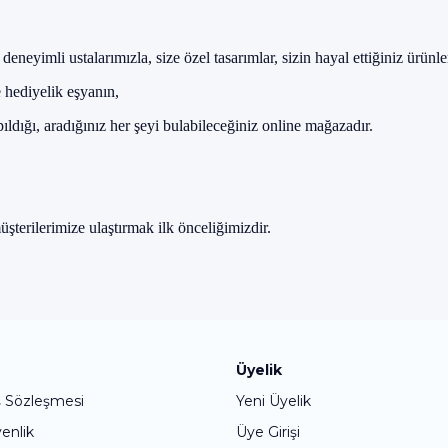
deneyimli ustalar
ımızla, size
özel tasar
ımlar, sizin hayal ettiğiniz
ürünle
e hediyelik eşyanın,
pıldığı, aradığınız her şeyi bulabileceğiniz online mağazadır.
m
ü
şterilerimize ulaştırmak ilk
önceli
ğimizdir.
Bu ürüne ilk yorumu siz yapın!
Üyelik
ş Sözleşmesi
Yeni Üyelik
Yorum Yaz
venlik
Üye Girişi