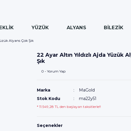
EKLİK
YÜZÜK
ALYANS
BİLEZİK
 Yüzük Alyans Çok Şık
22 Ayar Altın Yıldızlı Ajda Yüzük 
Şık
0 - Yorum Yap
Marka
MaGold
Stok Kodu
ma22y51
* 11.549,28 TL den başlayan taksitlerle!!
Seçenekler