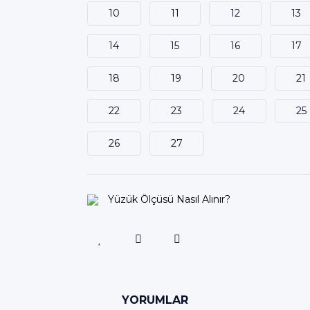
10
11
12
13
14
15
16
17
18
19
20
21
22
23
24
25
26
27
Yüzük Ölçüsü Nasıl Alınır?
YORUMLAR