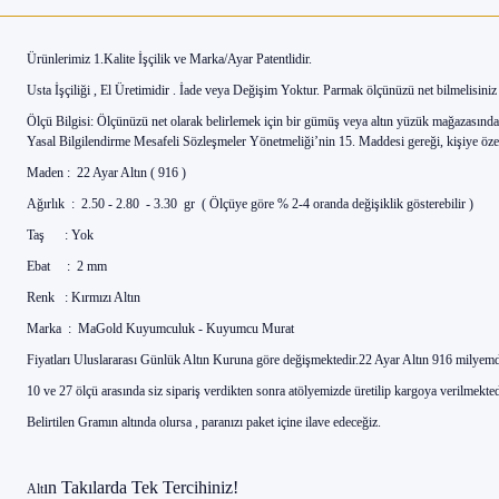
Ürünlerimiz 1.Kalite İşçilik ve Marka/Ayar Patentlidir.
Usta İşçiliği , El Üretimidir . İade veya Değişim Yoktur. Parmak ölçünüzü net bilmelisiniz
Ölçü Bilgisi: Ölçünüzü net olarak belirlemek için bir gümüş veya altın yüzük mağazasında
Yasal Bilgilendirme Mesafeli Sözleşmeler Yönetmeliği’nin 15. Maddesi gereği, kişiye özel 
Maden : 22 Ayar Altın ( 916 )
Ağırlık : 2.50 - 2.80 - 3.30 gr ( Ölçüye göre % 2-4 oranda değişiklik gösterebilir )
Taş : Yok
Ebat : 2 mm
Renk : Kırmızı Altın
Marka : MaGold Kuyumculuk - Kuyumcu Murat
Fiyatları Uluslararası Günlük Altın Kuruna göre değişmektedir.22 Ayar Altın 916 milyemd
10 ve 27 ölçü arasında siz sipariş verdikten sonra atölyemizde üretilip kargoya verilmekted
Belirtilen Gramın altında olursa , paranızı paket içine ilave edeceğiz.
ın Takılarda Tek Tercihiniz!
Alt