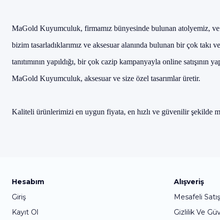
MaGold Kuyumculuk, firmamız b
ünyesinde bulunan atolyemiz, ve 
bizim tasarlad
ıklarımız ve aksesuar alanında bulunan bir
çok tak
ı v
tan
ıtımının yapıldığı, bir
çok cazip kampanyayla online sat
ışının ya
MaGold Kuyumculuk, aksesuar ve size özel tasar
ımlar
üretir.
Kaliteli ürünlerimizi en uygun fiyata, en h
ızlı ve g
üvenilir
şekilde 
Hesabım
Alışveriş
Giriş
Mesafeli Satı
Kayıt Ol
Gizlilik Ve Gü