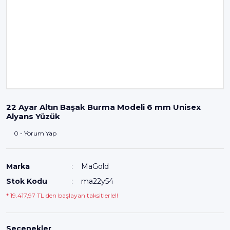
22 Ayar Altın Başak Burma Modeli 6 mm Unisex
Alyans Yüzük
0 - Yorum Yap
Marka
MaGold
Stok Kodu
ma22y54
* 19.417,97 TL den başlayan taksitlerle!!
Seçenekler