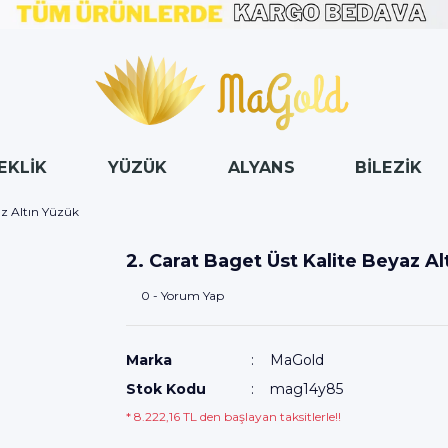
EKLİK
YÜZÜK
ALYANS
BİLEZİK
az Altın Yüzük
2. Carat Baget Üst Kalite Beyaz Al
0 - Yorum Yap
Marka
MaGold
Stok Kodu
mag14y85
* 8.222,16 TL den başlayan taksitlerle!!