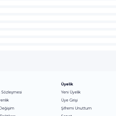
Bu ürüne ilk yorumu siz yapın!
Üyelik
ş Sözleşmesi
Yeni Üyelik
Yorum Yaz
venlik
Üye Girişi
 Değişim
Şifremi Unuttum