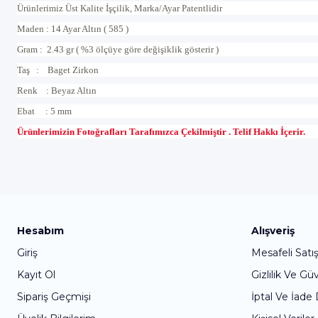
Ürünlerimiz Üst Kalite İşçilik, Marka/Ayar Patentlidir
Maden : 14 Ayar Altın ( 585 )
Gram : 2.43 gr ( %3 ölçüye göre değişiklik gösterir )
Taş : Baget Zirkon
Renk : Beyaz Altın
Ebat : 5 mm
Ürünlerimizin Fotoğrafları Tarafımızca Çekilmiştir . Telif Hakkı İçerir.
Hesabım
Alışveriş
Giriş
Mesafeli Satı
Kayıt Ol
Gizlilik Ve Gü
Sipariş Geçmişi
İptal Ve İade