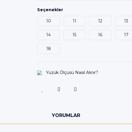
Seçenekler
10
11
12
13
14
15
16
17
18
Yüzük Ölçüsü Nasıl Alınır?
YORUMLAR