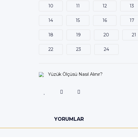
10
11
12
13
14
15
16
17
18
19
20
21
22
23
24
Yüzük Ölçüsü Nasıl Alınır?
YORUMLAR