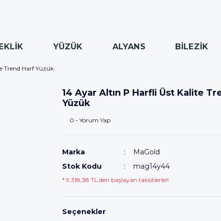
EKLİK
YÜZÜK
ALYANS
BİLEZİK
ite Trend Harf Yüzük
14 Ayar Altın P Harfli Üst Kalite T
Yüzük
0 - Yorum Yap
Marka
MaGold
Stok Kodu
mag14y44
* 9.318,38 TL den başlayan taksitlerle!!
Seçenekler