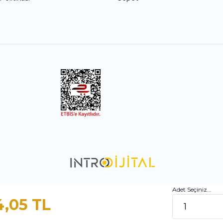
Adet Seçiniz...
4,05 TL
ile
ideasoft
e-