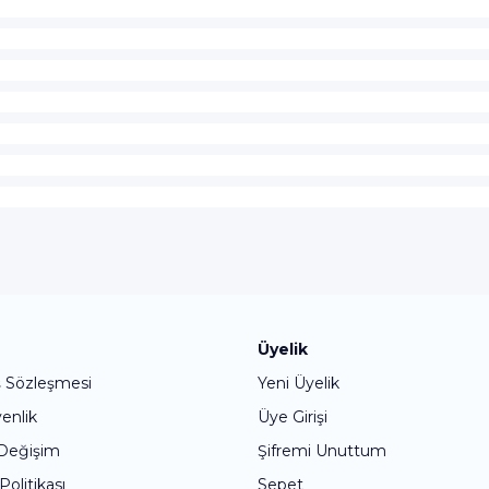
Bu ürüne ilk yorumu siz yapın!
Üyelik
ş Sözleşmesi
Yeni Üyelik
Yorum Yaz
venlik
Üye Girişi
 Değişim
Şifremi Unuttum
 Politikası
Sepet