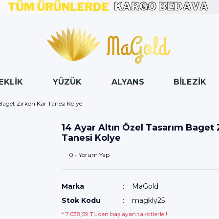
EKLİK
YÜZÜK
ALYANS
BİLEZİK
Baget Zirkon Kar Tanesi Kolye
14 Ayar Altın Özel Tasarım Baget 
Tanesi Kolye
0 - Yorum Yap
Marka
MaGold
Stok Kodu
magkly25
* 7.638,59 TL den başlayan taksitlerle!!