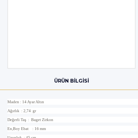
ÜRÜN BILGISI
Maden : 14 Ayar Altın
Ağırlık : 2,74 gr
Değerli Taş : Baget Zirkon
En,Boy Ebat : 16 mm
Uzunluk : 45 cm