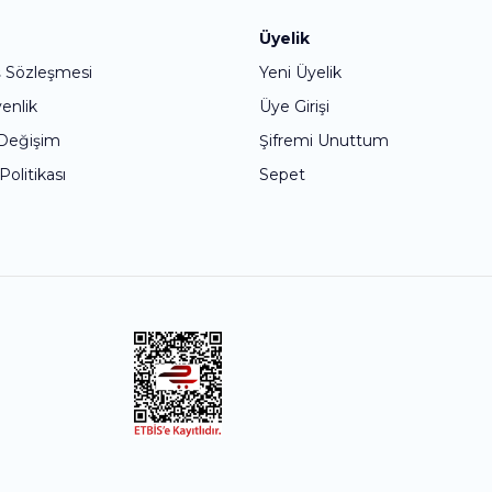
Bu ürüne ilk yorumu siz yapın!
Üyelik
ş Sözleşmesi
Yeni Üyelik
Yorum Yaz
venlik
Üye Girişi
 Değişim
Şifremi Unuttum
 Politikası
Sepet