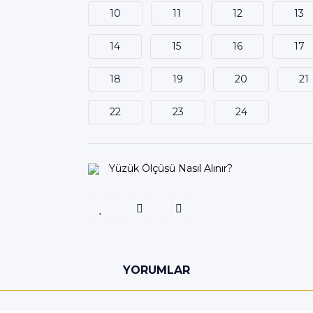
10
11
12
13
14
15
16
17
18
19
20
21
22
23
24
Yüzük Ölçüsü Nasıl Alınır?
YORUMLAR