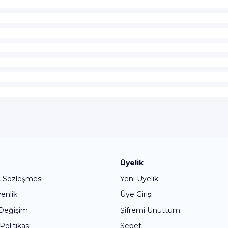
Bu ürüne ilk yorumu siz yapın!
Üyelik
ş Sözleşmesi
Yeni Üyelik
Yorum Yaz
venlik
Üye Girişi
 Değişim
Şifremi Unuttum
 Politikası
Sepet