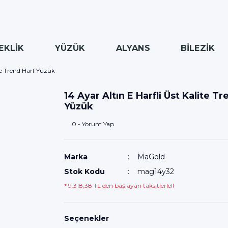
EKLİK
YÜZÜK
ALYANS
BİLEZİK
ite Trend Harf Yüzük
14 Ayar Altın E Harfli Üst Kalite T
Yüzük
0 - Yorum Yap
Marka
MaGold
Stok Kodu
mag14y32
* 9.318,38 TL den başlayan taksitlerle!!
Seçenekler