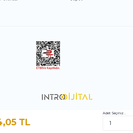
Adet Seçiniz...
4,05 TL
ile
ideasoft
e-