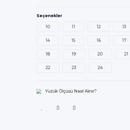
Seçenekler
10
11
12
13
14
15
16
17
18
19
20
21
22
23
24
Yüzük Ölçüsü Nasıl Alınır?