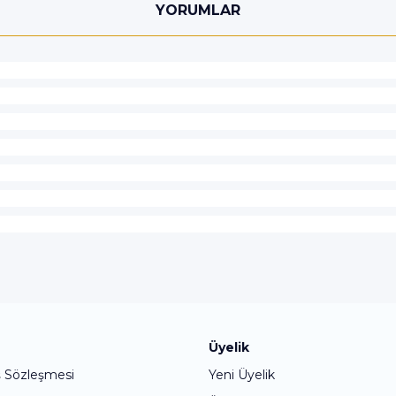
YORUMLAR
Bu ürüne ilk yorumu siz yapın!
Üyelik
ş Sözleşmesi
Yeni Üyelik
Yorum Yaz