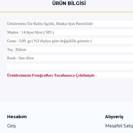
ÜRÜN BILGISI
Ürünlerimiz Üst Kalite İşçilik, Marka/Ayar Patentlidir
Maden : 14 Ayar Altın ( 585 )
Gram : 3,00 gr ( %3 ölçüye göre değişiklik gösterir )
Taş : Zirkon
Renk : Sarı Altın
Ürünlerimizin Fotoğrafları Tarafımızca Çekilmiştir .
Hesabım
Alışveriş
Giriş
Mesafeli Satı