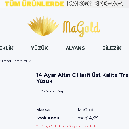
EKLİK
YÜZÜK
ALYANS
BİLEZİK
te Trend Harf Yüzük
14 Ayar Altın C Harfi Üst Kalite Tr
Yüzük
0 - Yorum Yap
Marka
MaGold
Stok Kodu
mag14y29
* 9.318,38 TL den başlayan taksitlerle!!